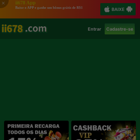
ii678 App
Baixe o APP e ganhe um bônus grátis de R$1
BAIXE
Entrar
Cadastre-se