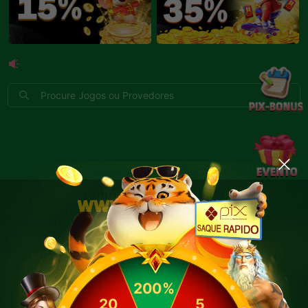
Procure Jogos ou Provedores
200%
ii678GAME irá responder todas suas dúvidas. Entre
20
5
em contato usando uma das formas abaixo.